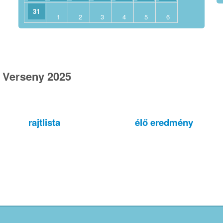
31
1
2
3
4
5
6
ó Verseny 2025
rajtlista
élő eredmény