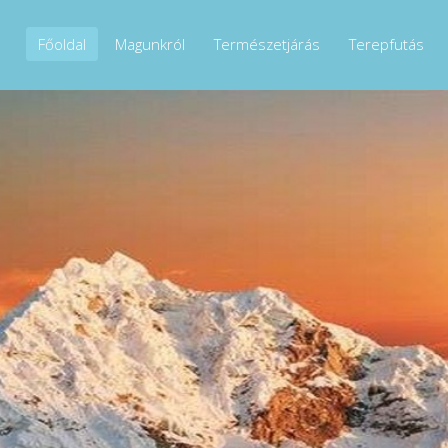
Főoldal
Magunkról
Természetjárás
Terepfutás