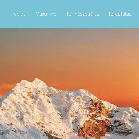
Főoldal
Magunkról
Természetjárás
Terepfutás