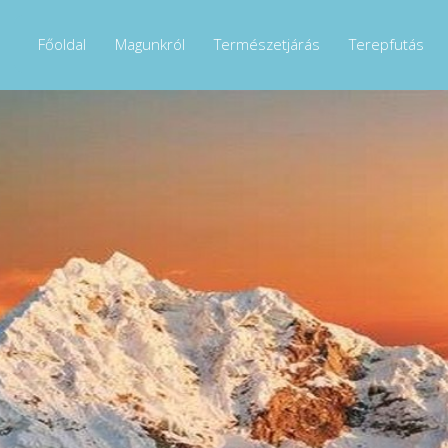
Főoldal
Magunkról
Természetjárás
Terepfutás